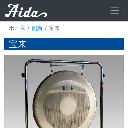
ホーム
銅鑼
宝来
宝来