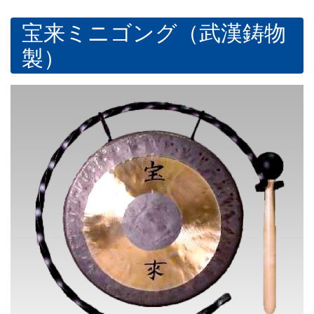
宝来ミニゴング（武漢鋳物
製）