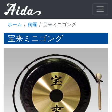
ホーム
銅鑼
宝来ミニゴング
宝来ミニゴング